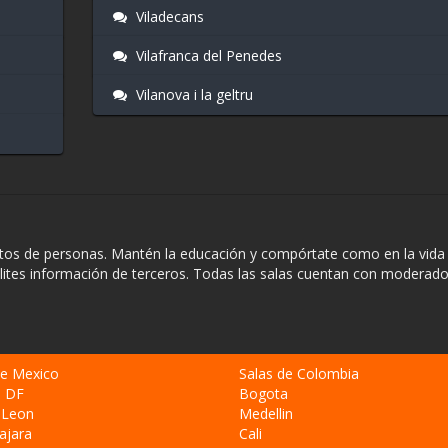
Viladecans
Vilafranca del Penedes
Vilanova i la geltru
entos de personas. Mantén la educación y compórtate como en la vida 
ilites información de terceros. Todas las salas cuentan con moderado
de Mexico
Salas de Colombia
o DF
Bogota
 Leon
Medellin
ajara
Cali