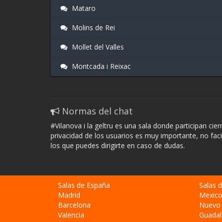
Mataro
Molins de Rei
Mollet del Valles
Montcada i Reixac
Normas del chat
#Vilanova i la geltru es una sala donde participan ci
privacidad de los usuarios es muy importante, no fac
los que puedes dirigirte en caso de dudas.
Salas de España
Salas 
Madrid
Mexic
Barcelona
Nuevo
Valencia
Guadal