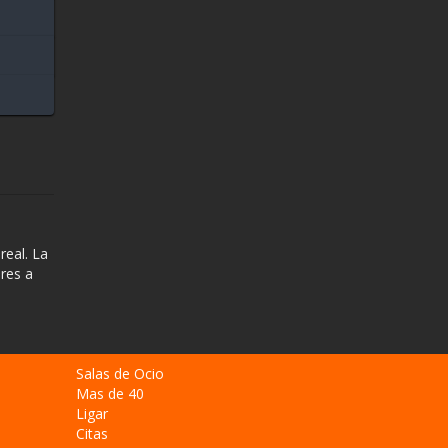
real. La
res a
Salas de Ocio
Mas de 40
Ligar
Citas