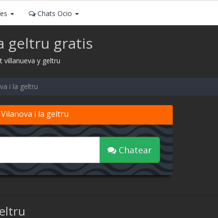
ses
Chats Ocio
a geltru gratis
t villanueva y geltru
va i la geltru
Vilanova i la geltru
Chatear
eltru