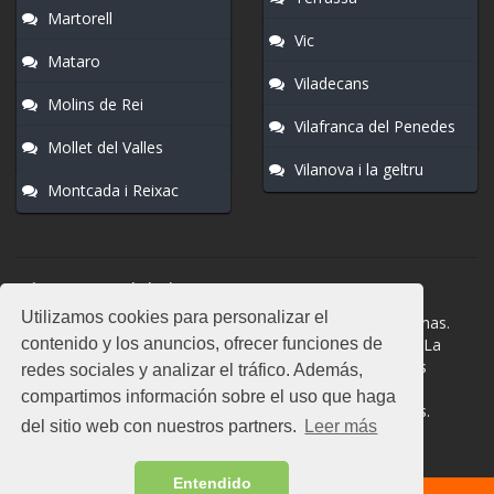
Martorell
Vic
Mataro
Viladecans
Molins de Rei
Vilafranca del Penedes
Mollet del Valles
Vilanova i la geltru
Montcada i Reixac
Normas del chat
Utilizamos cookies para personalizar el
#Manresa es una sala donde participan cientos de personas.
contenido y los anuncios, ofrecer funciones de
Mantén la educación y compórtate como en la vida real. La
privacidad de los usuarios es muy importante, no facilites
redes sociales y analizar el tráfico. Además,
información de terceros. Todas las salas cuentan con
compartimos información sobre el uso que haga
moderadores a los que puedes dirigirte en caso de dudas.
del sitio web con nuestros partners.
Leer más
Entendido