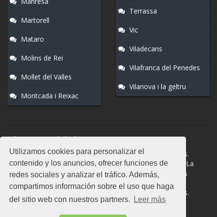
Manresa
Terrassa
Martorell
Vic
Mataro
Viladecans
Molins de Rei
Vilafranca del Penedes
Mollet del Valles
Vilanova i la geltru
Montcada i Reixac
Normas del chat
Utilizamos cookies para personalizar el
#Sitges es una sala donde participan cientos de personas.
contenido y los anuncios, ofrecer funciones de
Mantén la educación y compórtate como en la vida real. La
privacidad de los usuarios es muy importante, no facilites
redes sociales y analizar el tráfico. Además,
información de terceros. Todas las salas cuentan con
compartimos información sobre el uso que haga
moderadores a los que puedes dirigirte en caso de dudas.
del sitio web con nuestros partners.
Leer más