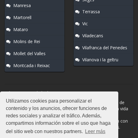
Manresa
Terrassa
Martorell
Vic
Mataro
Viladecans
Molins de Rei
Vilafranca del Penedes
Mollet del Valles
Vilanova i la geltru
Montcada i Reixac
Normas del chat
Utilizamos cookies para personalizar el
#Castellar del Valles es una sala donde participan cientos de
contenido y los anuncios, ofrecer funciones de
personas. Mantén la educación y compórtate como en la vida
real. La privacidad de los usuarios es muy importante, no
redes sociales y analizar el tráfico. Además,
facilites información de terceros. Todas las salas cuentan con
compartimos información sobre el uso que haga
moderadores a los que puedes dirigirte en caso de dudas.
del sitio web con nuestros partners.
Leer más