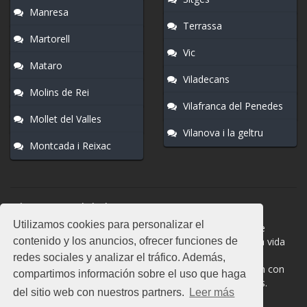
Manresa
Terrassa
Martorell
Vic
Mataro
Viladecans
Molins de Rei
Vilafranca del Penedes
Mollet del Valles
Vilanova i la geltru
Montcada i Reixac
Normas del chat
Utilizamos cookies para personalizar el
#Sant Joan Despi es una sala donde participan cientos de
contenido y los anuncios, ofrecer funciones de
personas. Mantén la educación y compórtate como en la vida
real. La privacidad de los usuarios es muy importante, no
redes sociales y analizar el tráfico. Además,
facilites información de terceros. Todas las salas cuentan con
compartimos información sobre el uso que haga
moderadores a los que puedes dirigirte en caso de dudas.
del sitio web con nuestros partners.
Leer más