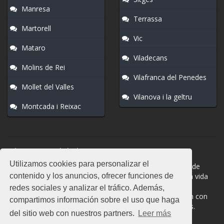
Manresa
Terrassa
Martorell
Vic
Mataro
Viladecans
Molins de Rei
Vilafranca del Penedes
Mollet del Valles
Vilanova i la geltru
Montcada i Reixac
Normas del chat
Utilizamos cookies para personalizar el
#Barbera del Valles es una sala donde participan cientos de
contenido y los anuncios, ofrecer funciones de
personas. Mantén la educación y compórtate como en la vida
real. La privacidad de los usuarios es muy importante, no
redes sociales y analizar el tráfico. Además,
facilites información de terceros. Todas las salas cuentan con
compartimos información sobre el uso que haga
moderadores a los que puedes dirigirte en caso de dudas.
del sitio web con nuestros partners.
Leer más