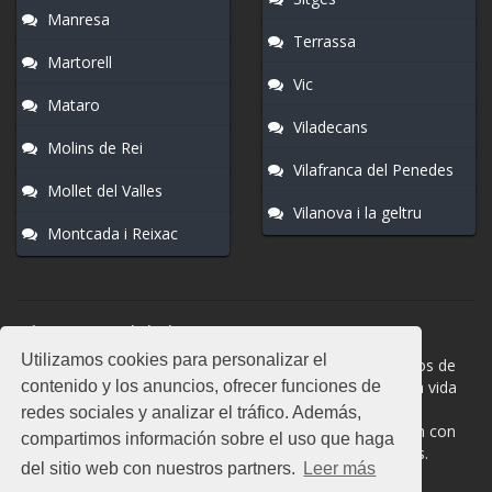
Manresa
Terrassa
Martorell
Vic
Mataro
Viladecans
Molins de Rei
Vilafranca del Penedes
Mollet del Valles
Vilanova i la geltru
Montcada i Reixac
Normas del chat
Utilizamos cookies para personalizar el
#Sant Adria de Besos es una sala donde participan cientos de
contenido y los anuncios, ofrecer funciones de
personas. Mantén la educación y compórtate como en la vida
real. La privacidad de los usuarios es muy importante, no
redes sociales y analizar el tráfico. Además,
facilites información de terceros. Todas las salas cuentan con
compartimos información sobre el uso que haga
moderadores a los que puedes dirigirte en caso de dudas.
del sitio web con nuestros partners.
Leer más