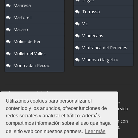
Manresa
Terrassa
Martorell
Vic
Mataro
Viladecans
Molins de Rei
Vilafranca del Penedes
Mollet del Valles
Vilanova i la geltru
Montcada i Reixac
Normas del chat
Utilizamos cookies para personalizar el
#Mollet del Valles es una sala donde participan cientos de
contenido y los anuncios, ofrecer funciones de
personas. Mantén la educación y compórtate como en la vida
real. La privacidad de los usuarios es muy importante, no
redes sociales y analizar el tráfico. Además,
facilites información de terceros. Todas las salas cuentan con
compartimos información sobre el uso que haga
moderadores a los que puedes dirigirte en caso de dudas.
del sitio web con nuestros partners.
Leer más