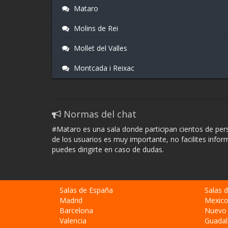
Mataro
Molins de Rei
Mollet del Valles
Montcada i Reixac
Normas del chat
#Mataro es una sala donde participan cientos de per
de los usuarios es muy importante, no facilites info
puedes dirigirte en caso de dudas.
Salas de España
Salas 
Madrid
Mexic
Barcelona
Nuevo
Valencia
Guadal