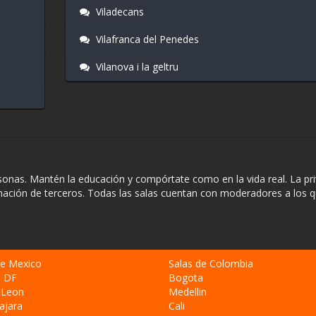
Viladecans
Vilafranca del Penedes
Vilanova i la geltru
sonas. Mantén la educación y compórtate como en la vida real. La pr
rmación de terceros. Todas las salas cuentan con moderadores a los 
de Mexico
Salas de Colombia
o DF
Bogota
 Leon
Medellin
ajara
Cali