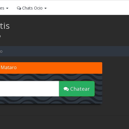
ses
Chats Ocio
tis
o
ro
e Mataro
Chatear