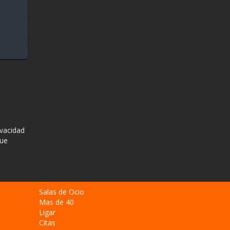
ivacidad
que
Salas de Ocio
Mas de 40
Ligar
Citas