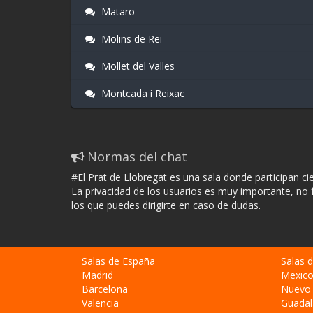
Mataro
Molins de Rei
Mollet del Valles
Montcada i Reixac
Normas del chat
#El Prat de Llobregat es una sala donde participan c
La privacidad de los usuarios es muy importante, no 
los que puedes dirigirte en caso de dudas.
Salas de España
Salas 
Madrid
Mexic
Barcelona
Nuevo
Valencia
Guadal