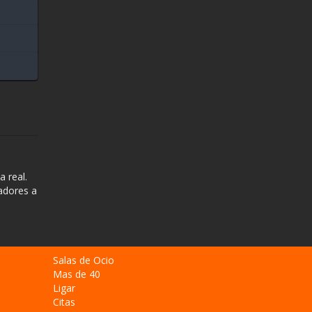
 real.
radores a
Salas de Ocio
Mas de 40
Ligar
Citas