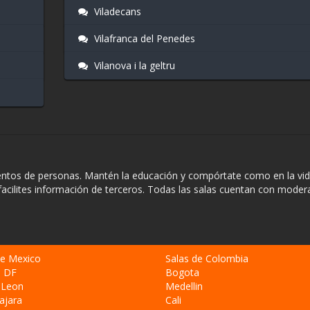
Viladecans
Vilafranca del Penedes
Vilanova i la geltru
ientos de personas. Mantén la educación y compórtate como en la vida
facilites información de terceros. Todas las salas cuentan con mode
de Mexico
Salas de Colombia
o DF
Bogota
 Leon
Medellin
ajara
Cali