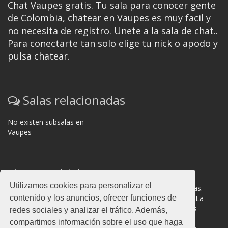
Chat Vaupes gratis. Tu sala para conocer gente
de Colombia, chatear en Vaupes es muy facil y
no necesita de registro. Unete a la sala de chat..
Para conectarte tan solo elige tu nick o apodo y
pulsa chatear.
Salas relacionadas
No existen subsalas en
Vaupes
Normas del chat
Utilizamos cookies para personalizar el
#Vaupes es una sala donde participan cientos de personas.
contenido y los anuncios, ofrecer funciones de
Mantén la educación y compórtate como en la vida real. La
privacidad de los usuarios es muy importante, no facilites
redes sociales y analizar el tráfico. Además,
información de terceros. Todas las salas cuentan con
compartimos información sobre el uso que haga