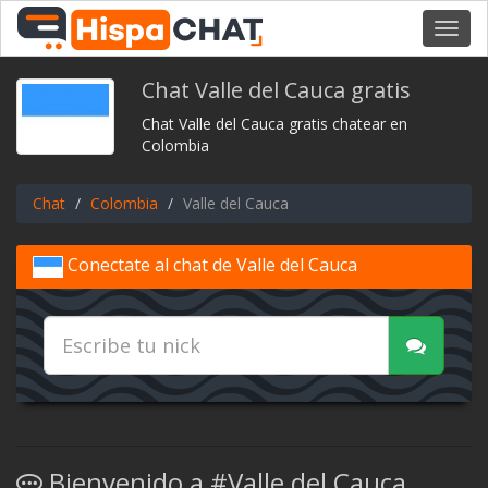
Toggl
navig
Chat Valle del Cauca gratis
Chat Valle del Cauca gratis chatear en
Colombia
Chat
Colombia
Valle del Cauca
Conectate al chat de Valle del Cauca
Bienvenido a #Valle del Cauca