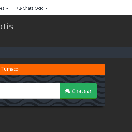
ses
Chats Ocio
tis
e Tumaco
Chatear