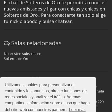
El chat de Solteros de Oro te permitira conocer
nuevas amistades y ligar con chicas y chicos en
Solteros de Oro.. Para conectarte tan solo elige
tu nick o apodo y pulsa chatear.
Salas relacionadas
No existen subsalas en
Solteros de Oro
Normas del chat
Utilizamos cookies para personalizar el
#Solteros de Oro es una sala donde participan cientos de
contenido y los anuncios, ofrecer funciones de
personas. Mantén la educación y compórtate como en la vida
real. La privacidad de los usuarios es muy importante, no
redes sociales y analizar el tráfico. Además,
facilites información de terceros. Todas las salas cuentan con
compartimos información sobre el uso que haga
moderadores a los que puedes dirigirte en caso de dudas.
del sitio web con nuestros partners.
Leer más