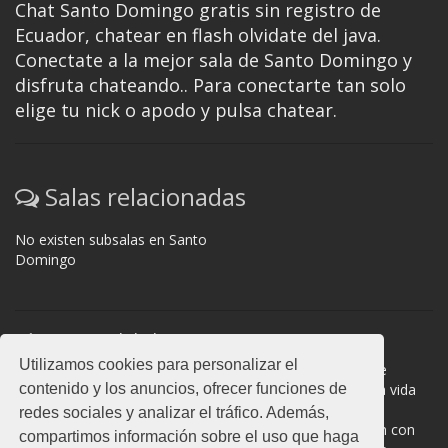
Chat Santo Domingo gratis sin registro de
Ecuador, chatear en flash olvidate del java.
Conectate a la mejor sala de Santo Domingo y
disfruta chateando.. Para conectarte tan solo
elige tu nick o apodo y pulsa chatear.
Salas relacionadas
No existen subsalas en Santo
Domingo
Normas del chat
Utilizamos cookies para personalizar el
#Santo Domingo es una sala donde participan cientos de
contenido y los anuncios, ofrecer funciones de
personas. Mantén la educación y compórtate como en la vida
real. La privacidad de los usuarios es muy importante, no
redes sociales y analizar el tráfico. Además,
facilites información de terceros. Todas las salas cuentan con
compartimos información sobre el uso que haga