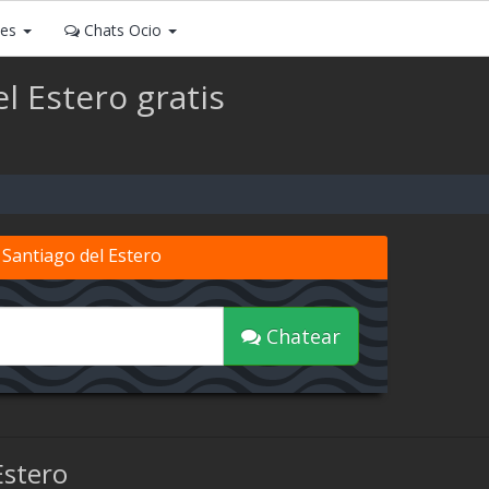
ses
Chats Ocio
l Estero gratis
 Santiago del Estero
Chatear
Estero