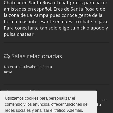
Chatear en Santa Rosa el chat gratis para hacer
amistades en español. Eres de Santa Rosa o de
la zona de La Pampa pues conoce gente de la
forma mas interesante en nuestro chat sin java.
Para conectarte tan solo elige tu nick o apodo y
pulsa chatear.
Salas relacionadas
No existen subsalas en Santa
Rosa
Normas del chat
Utilizamos cookies para personalizar el
#Santa Rosa es una sala donde participan cientos de personas.
contenido y los anuncios, ofrecer funciones de
Mantén la educación y compórtate como en la vida real. La
privacidad de los usuarios es muy importante, no facilites
redes sociales y analizar el tráfico. Además,