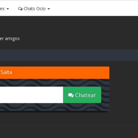
ses
Chats Ocio
cer amigos
 Salta
Chatear