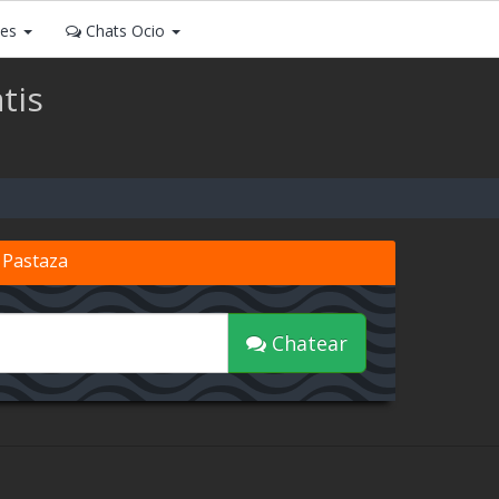
ses
Chats Ocio
tis
 Pastaza
Chatear