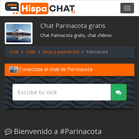
Toggl
navig
Chat Parinacota gratis
Chat Parinacota gratis, chat chileno
Chat
Chile
Arica-y-parinacota
Parinacota
Conectate al chat de Parinacota
Bienvenido a #Parinacota