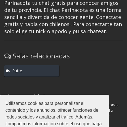
Parinacota tu chat gratis para conocer amigos
de tu provincia. El chat Parinacota es una forma
sencilla y divertida de conocer gente. Conectate
gratis y habla con chilenos.. Para conectarte tan
solo elige tu nick o apodo y pulsa chatear.
Salas relacionadas
Putre
Normas del chat
Utilizamos cookies para personalizar el
#Parinacota es una sala donde participan cientos de personas.
contenido y los anuncios, ofrecer funciones de
Mantén la educación y compórtate como en la vida real. La
privacidad de los usuarios es muy importante, no facilites
redes sociales y analizar el tráfico. Además,
información de terceros. Todas las salas cuentan con
compartimos información sobre el uso que haga