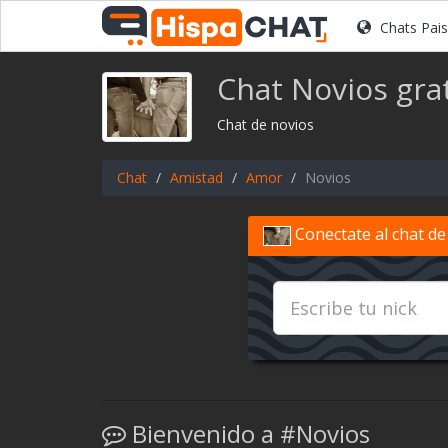
Chats Pai
Chat Novios gra
Chat de novios
Chat
Amistad
Amor
Novios
Conectate al chat d
Bienvenido a #Novios