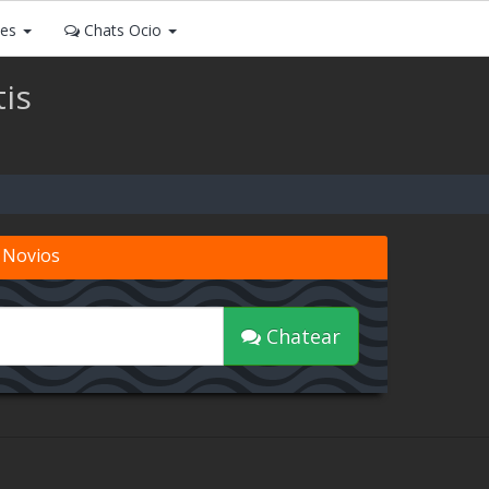
ses
Chats Ocio
tis
e Novios
Chatear