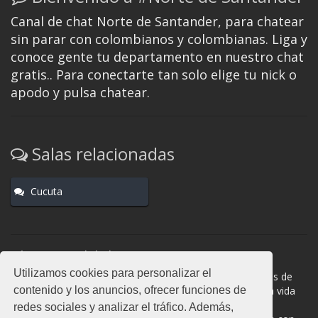
Canal de chat Norte de Santander, para chatear
sin parar con colombianos y colombianas. Liga y
conoce gente tu departamento en nuestro chat
gratis.. Para conectarte tan solo elige tu nick o
apodo y pulsa chatear.
Salas relacionadas
Cucuta
Normas del chat
Utilizamos cookies para personalizar el
#Norte de Santander es una sala donde participan cientos de
contenido y los anuncios, ofrecer funciones de
personas. Mantén la educación y compórtate como en la vida
real. La privacidad de los usuarios es muy importante, no
redes sociales y analizar el tráfico. Además,