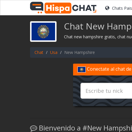
Chats Pai
Chat New Hamps
Chat new hampshire gratis, chat n
Chat
Usa
New Hampshire
Conectate al chat d
Bienvenido a #New Hampshi