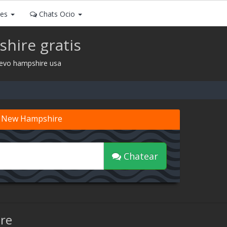
ses
Chats Ocio
hire gratis
uevo hampshire usa
e New Hampshire
Chatear
re