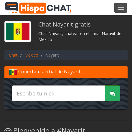
Toggl
navig
Chat Nayarit gratis
Chat Nayarit, chatear en el canal Narayit de
Mexico
Chat
Mexico
Nayarit
Conectate al chat de Nayarit
Bienvenido a #Nayarit