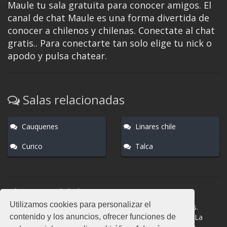
Maule tu sala gratuita para conocer amigos. El
canal de chat Maule es una forma divertida de
conocer a chilenos y chilenas. Conectate al chat
gratis.. Para conectarte tan solo elige tu nick o
apodo y pulsa chatear.
Salas relacionadas
Cauquenes
Linares chile
Curico
Talca
Normas del chat
Utilizamos cookies para personalizar el
#Maule es una sala donde participan cientos de personas.
contenido y los anuncios, ofrecer funciones de
Mantén la educación y compórtate como en la vida real. La