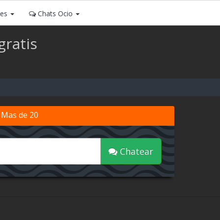
ses
Chats Ocio
gratis
 Mas de 20
Chatear