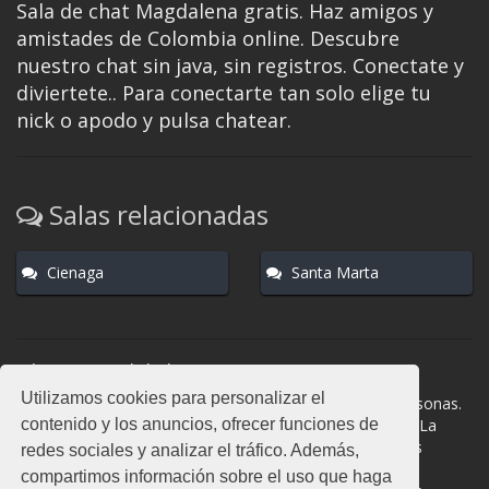
Sala de chat Magdalena gratis. Haz amigos y
amistades de Colombia online. Descubre
nuestro chat sin java, sin registros. Conectate y
diviertete.. Para conectarte tan solo elige tu
nick o apodo y pulsa chatear.
Salas relacionadas
Cienaga
Santa Marta
Normas del chat
Utilizamos cookies para personalizar el
#Magdalena es una sala donde participan cientos de personas.
contenido y los anuncios, ofrecer funciones de
Mantén la educación y compórtate como en la vida real. La
privacidad de los usuarios es muy importante, no facilites
redes sociales y analizar el tráfico. Además,
información de terceros. Todas las salas cuentan con
compartimos información sobre el uso que haga