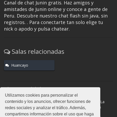
Canal de chat Junin gratis. Haz amigos y
amistades de Junin online y conoce a gente de
Peru. Descubre nuestro chat flash sin java, sin
registros. . Para conectarte tan solo elige tu
nick o apodo y pulsa chatear.
Salas relacionadas
Huancayo
Normas del chat
Utilizamos cookies para personalizar el
#Junin es una sala donde participan cientos de personas.
contenido y los anuncios, ofrecer funciones de
Mantén la educación y compórtate como en la vida real. La
privacidad de los usuarios es muy importante, no facilites
redes sociales y analizar el tráfico. Además,
información de terceros. Todas las salas cuentan con
compartimos información sobre el uso que haga