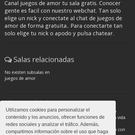
Canal juegos de amor tu sala gratis. Conocer
gente es facil con nuestro webchat. Tan solo
elige un nick y conectate al chat de juegos de
amor de forma gratuita.. Para conectarte tan
solo elige tu nick o apodo y pulsa chatear.
Salas relacionadas
No existen subsalas en
juegos de amor
Normas del chat
Utilizamos cookies para personalizar el
#juegos de amor es una sala donde participan cientos de
contenido y los anuncios, ofrecer funciones de
personas. Mantén la educación y compórtate como en la vida
real. La privacidad de los usuarios es muy importante, no
redes sociales y analizar el tráfico. Además,
facilites información de terceros. Todas las salas cuentan con
compartimos información sobre el uso que haga