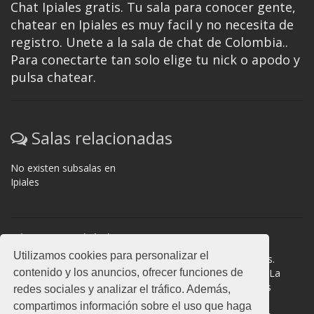
Chat Ipiales gratis. Tu sala para conocer gente,
chatear en Ipiales es muy facil y no necesita de
registro. Unete a la sala de chat de Colombia..
Para conectarte tan solo elige tu nick o apodo y
pulsa chatear.
Salas relacionadas
No existen subsalas en
Ipiales
Normas del chat
Utilizamos cookies para personalizar el
#Ipiales es una sala donde participan cientos de personas.
contenido y los anuncios, ofrecer funciones de
Mantén la educación y compórtate como en la vida real. La
privacidad de los usuarios es muy importante, no facilites
redes sociales y analizar el tráfico. Además,
información de terceros. Todas las salas cuentan con
compartimos información sobre el uso que haga