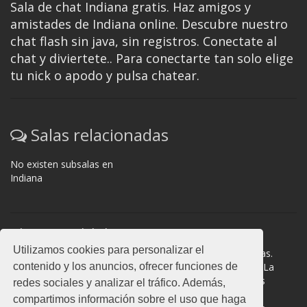
Sala de chat Indiana gratis. Haz amigos y
amistades de Indiana online. Descubre nuestro
chat flash sin java, sin registros. Conectate al
chat y diviertete.. Para conectarte tan solo elige
tu nick o apodo y pulsa chatear.
Salas relacionadas
No existen subsalas en
Indiana
Normas del chat
Utilizamos cookies para personalizar el
#Indiana es una sala donde participan cientos de personas.
contenido y los anuncios, ofrecer funciones de
Mantén la educación y compórtate como en la vida real. La
privacidad de los usuarios es muy importante, no facilites
redes sociales y analizar el tráfico. Además,
información de terceros. Todas las salas cuentan con
compartimos información sobre el uso que haga