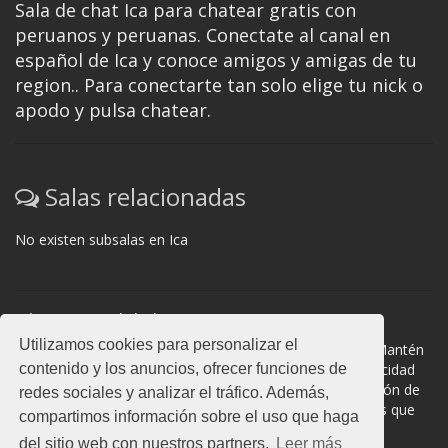
Sala de chat Ica para chatear gratis con
peruanos y peruanas. Conectate al canal en
español de Ica y conoce amigos y amigas de tu
region.. Para conectarte tan solo elige tu nick o
apodo y pulsa chatear.
Salas relacionadas
No existen subsalas en Ica
Normas del chat
Utilizamos cookies para personalizar el
#Ica es una sala donde participan cientos de personas. Mantén
contenido y los anuncios, ofrecer funciones de
la educación y compórtate como en la vida real. La privacidad
de los usuarios es muy importante, no facilites información de
redes sociales y analizar el tráfico. Además,
terceros. Todas las salas cuentan con moderadores a los que
compartimos información sobre el uso que haga
puedes dirigirte en caso de dudas.
del sitio web con nuestros partners.
Leer más