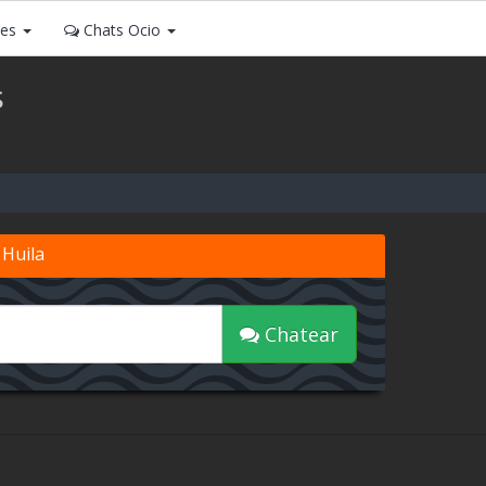
ses
Chats Ocio
s
 Huila
Chatear