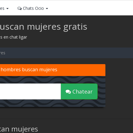
ses
Chats Ocio
uscan mujeres gratis
 en chat ligar
res
e hombres buscan mujeres
Chatear
can mujeres