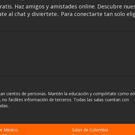
atis. Haz amigos y amistades online. Descubre nue
ate al chat y diviertete.. Para conectarte tan solo eli
an cientos de personas. Mantén la educación y compórtate como en 
, no facilites información de terceros. Todas las salas cuentan con
udas.
de Mexico
Salas de Colombia