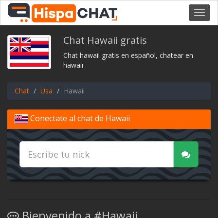
Toggl
navig
Chat Hawaii gratis
Chat hawaii gratis en español, chatear en
hawaii
Chat
Usa
Hawaii
Conectate al chat de Hawaii
Bienvenido a #Hawaii