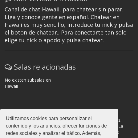
Canal de chat Hawaii, para chatear sin parar.
Liga y conoce gente en español. Chatear en
Hawaii es muy sencillo, introduce tu nick y pulsa
el boton de chatear.. Para conectarte tan solo
elige tu nick o apodo y pulsa chatear.
Salas relacionadas
No existen subsalas en
Hawaii
Normas del chat
Utilizamos cookies para personalizar el
#Hawaii es una sala donde participan cientos de personas.
contenido y los anuncios, ofrecer funciones de
Mantén la educación y compórtate como en la vida real. La
privacidad de los usuarios es muy importante, no facilites
redes sociales y analizar el tráfico. Además,