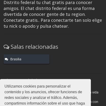
Distrito federal tu chat gratis para conocer
amigos. El chat distrito federal es una forma
divertida de conocer gente de tu region.
Conectate gratis.. Para conectarte tan solo elige
tu nick o apodo y pulsa chatear.
Salas relacionadas
Brasilia
Normas del chat
Utilizamos cookies para personalizar el
#distrito federal es una sala donde participan cientos de
contenido y los anuncios, ofrecer funciones de
personas. Mantén la educación y compórtate como en la vida
real. La privacidad de los usuarios es muy importante, no
redes sociales y analizar el tráfico. Además,
facilites información de terceros. Todas las salas cuentan con
compartimos información sobre el uso que haga