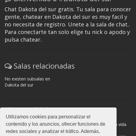
Chat Dakota del sur gratis. Tu sala para conocer
gente, chatear en Dakota del sur es muy facil y
no necesita de registro. Unete a la sala de chat..
Para conectarte tan solo elige tu nick o apodo y
pulsa chatear.
Salas relacionadas
No existen subsalas en
Dakota del sur
Normas del chat
Utilizamos cookies para personalizar el
#Dakota del sur es una sala donde participan cientos de
contenido y los anuncios, ofrecer funciones de
personas. Mantén la educación y compórtate como en la vida
real. La privacidad de los usuarios es muy importante, no
redes sociales y analizar el tráfico. Además,