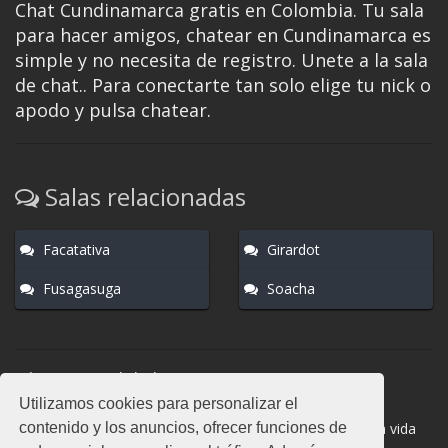
Chat Cundinamarca gratis en Colombia. Tu sala
para hacer amigos, chatear en Cundinamarca es
simple y no necesita de registro. Unete a la sala
de chat.. Para conectarte tan solo elige tu nick o
apodo y pulsa chatear.
Salas relacionadas
Facatativa
Girardot
Fusagasuga
Soacha
Normas del chat
Utilizamos cookies para personalizar el
#Cundinamarca es una sala donde participan cientos de
contenido y los anuncios, ofrecer funciones de
personas. Mantén la educación y compórtate como en la vida