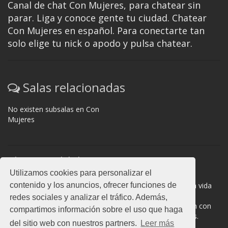
Canal de chat Con Mujeres, para chatear sin
parar. Liga y conoce gente tu ciudad. Chatear
Con Mujeres en español. Para conectarte tan
solo elige tu nick o apodo y pulsa chatear.
Salas relacionadas
No existen subsalas en Con
Mujeres
Normas del chat
Utilizamos cookies para personalizar el
#Con Mujeres es una sala donde participan cientos de
contenido y los anuncios, ofrecer funciones de
personas. Mantén la educación y compórtate como en la vida
real. La privacidad de los usuarios es muy importante, no
redes sociales y analizar el tráfico. Además,
facilites información de terceros. Todas las salas cuentan con
compartimos información sobre el uso que haga
moderadores a los que puedes dirigirte en caso de dudas.
del sitio web con nuestros partners.
Leer más