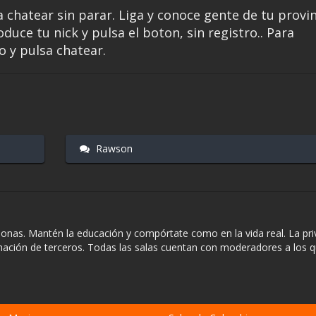
 chatear sin parar. Liga y conoce gente de tu provin
duce tu nick y pulsa el boton, sin registro.. Para
o y pulsa chatear.
Rawson
sonas. Mantén la educación y compórtate como en la vida real. La pri
rmación de terceros. Todas las salas cuentan con moderadores a los 