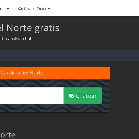
ses
Chats Ocio
l Norte gratis
th carolina chat
 Carolina del Norte
Chatear
Norte