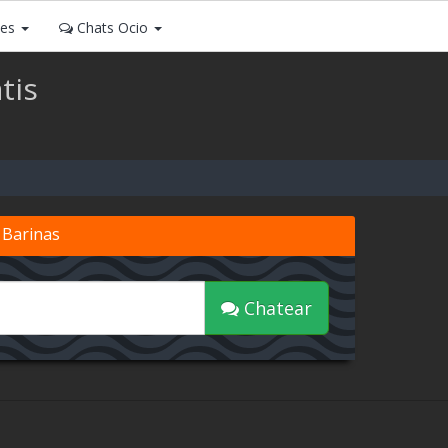
ses
Chats Ocio
tis
 Barinas
Chatear