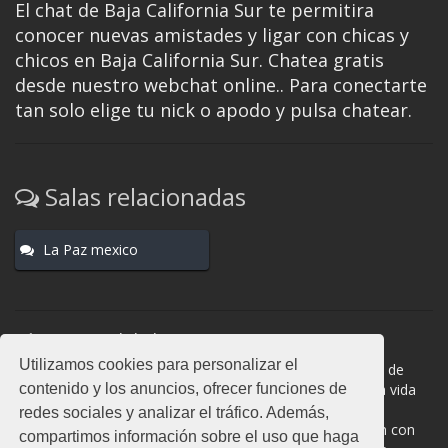
El chat de Baja California Sur te permitira
conocer nuevas amistades y ligar con chicas y
chicos en Baja California Sur. Chatea gratis
desde nuestro webchat online.. Para conectarte
tan solo elige tu nick o apodo y pulsa chatear.
Salas relacionadas
La Paz mexico
Normas del chat
Utilizamos cookies para personalizar el
#Baja California Sur es una sala donde participan cientos de
contenido y los anuncios, ofrecer funciones de
personas. Mantén la educación y compórtate como en la vida
real. La privacidad de los usuarios es muy importante, no
redes sociales y analizar el tráfico. Además,
facilites información de terceros. Todas las salas cuentan con
compartimos información sobre el uso que haga