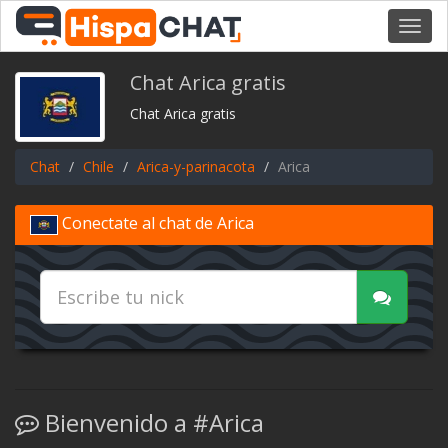
Toggl
navig
Chat Arica gratis
Chat Arica gratis
Chat
Chile
Arica-y-parinacota
Arica
Conectate al chat de Arica
Bienvenido a #Arica