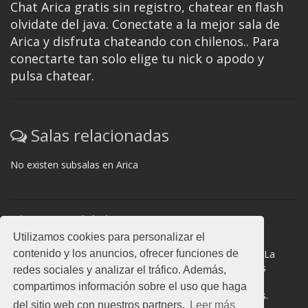
Chat Arica gratis sin registro, chatear en flash
olvidate del java. Conectate a la mejor sala de
Arica y disfruta chateando con chilenos.. Para
conectarte tan solo elige tu nick o apodo y
pulsa chatear.
Salas relacionadas
No existen subsalas en Arica
Normas del chat
Utilizamos cookies para personalizar el
#Arica es una sala donde participan cientos de personas.
contenido y los anuncios, ofrecer funciones de
Mantén la educación y compórtate como en la vida real. La
privacidad de los usuarios es muy importante, no facilites
redes sociales y analizar el tráfico. Además,
información de terceros. Todas las salas cuentan con
compartimos información sobre el uso que haga
moderadores a los que puedes dirigirte en caso de dudas.
del sitio web con nuestros partners.
Leer más