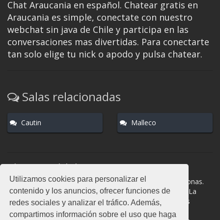
Chat Araucania en español. Chatear gratis en
Araucania es simple, conectate con nuestro
webchat sin java de Chile y participa en las
conversaciones mas divertidas. Para conectarte
tan solo elige tu nick o apodo y pulsa chatear.
Salas relacionadas
Cautin
Malleco
Normas del chat
Utilizamos cookies para personalizar el
#Araucania es una sala donde participan cientos de personas.
contenido y los anuncios, ofrecer funciones de
Mantén la educación y compórtate como en la vida real. La
privacidad de los usuarios es muy importante, no facilites
redes sociales y analizar el tráfico. Además,
información de terceros. Todas las salas cuentan con
compartimos información sobre el uso que haga