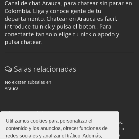
Canal de chat Arauca, para chatear sin parar en
Colombia. Liga y conoce gente de tu
departamento. Chatear en Arauca es facil,
introduce tu nick y pulsa el boton.. Para
conectarte tan solo elige tu nick o apodo y
pulsa chatear.
Salas relacionadas
No existen subsalas en
Arauca
Normas del chat
Utilizamos cookies para personalizar el
#Arauca es una sala donde participan cientos de personas.
contenido y los anuncios, ofrecer funciones de
Mantén la educación y compórtate como en la vida real. La
privacidad de los usuarios es muy importante, no facilites
redes sociales y analizar el tráfico. Además,