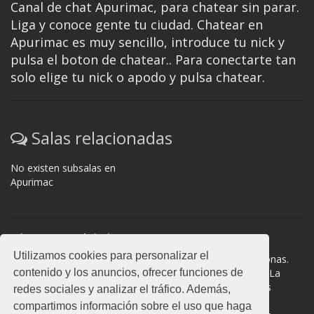
Canal de chat Apurimac, para chatear sin parar.
Liga y conoce gente tu ciudad. Chatear en
Apurimac es muy sencillo, introduce tu nick y
pulsa el boton de chatear.. Para conectarte tan
solo elige tu nick o apodo y pulsa chatear.
Salas relacionadas
No existen subsalas en
Apurimac
Normas del chat
Utilizamos cookies para personalizar el
#Apurimac es una sala donde participan cientos de personas.
contenido y los anuncios, ofrecer funciones de
Mantén la educación y compórtate como en la vida real. La
privacidad de los usuarios es muy importante, no facilites
redes sociales y analizar el tráfico. Además,
información de terceros. Todas las salas cuentan con
compartimos información sobre el uso que haga