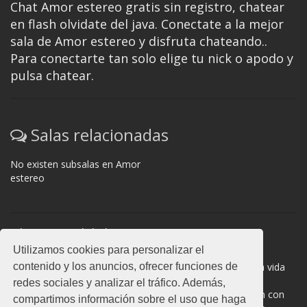
Chat Amor estereo gratis sin registro, chatear
en flash olvidate del java. Conectate a la mejor
sala de Amor estereo y disfruta chateando..
Para conectarte tan solo elige tu nick o apodo y
pulsa chatear.
Salas relacionadas
No existen subsalas en Amor
estereo
Normas del chat
Utilizamos cookies para personalizar el
#Amor estereo es una sala donde participan cientos de
contenido y los anuncios, ofrecer funciones de
personas. Mantén la educación y compórtate como en la vida
real. La privacidad de los usuarios es muy importante, no
redes sociales y analizar el tráfico. Además,
facilites información de terceros. Todas las salas cuentan con
compartimos información sobre el uso que haga