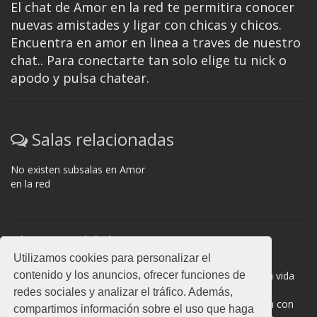
El chat de Amor en la red te permitira conocer
nuevas amistades y ligar con chicas y chicos.
Encuentra en amor en linea a traves de nuestro
chat.. Para conectarte tan solo elige tu nick o
apodo y pulsa chatear.
Salas relacionadas
No existen subsalas en Amor
en la red
Normas del chat
Utilizamos cookies para personalizar el
#Amor en la red es una sala donde participan cientos de
contenido y los anuncios, ofrecer funciones de
personas. Mantén la educación y compórtate como en la vida
real. La privacidad de los usuarios es muy importante, no
redes sociales y analizar el tráfico. Además,
facilites información de terceros. Todas las salas cuentan con
compartimos información sobre el uso que haga