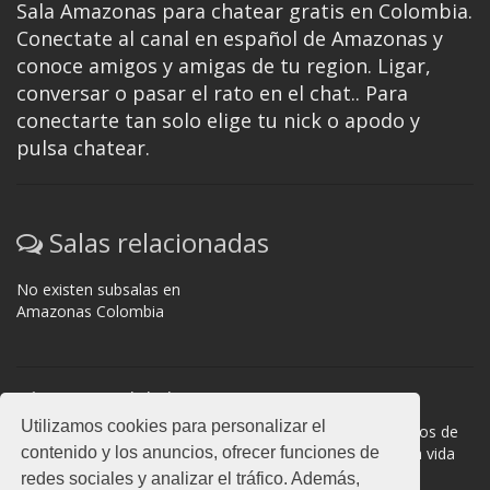
Sala Amazonas para chatear gratis en Colombia.
Conectate al canal en español de Amazonas y
conoce amigos y amigas de tu region. Ligar,
conversar o pasar el rato en el chat.. Para
conectarte tan solo elige tu nick o apodo y
pulsa chatear.
Salas relacionadas
No existen subsalas en
Amazonas Colombia
Normas del chat
Utilizamos cookies para personalizar el
#Amazonas Colombia es una sala donde participan cientos de
contenido y los anuncios, ofrecer funciones de
personas. Mantén la educación y compórtate como en la vida
real. La privacidad de los usuarios es muy importante, no
redes sociales y analizar el tráfico. Además,